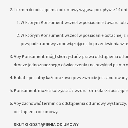
Termin do odstąpienia od umowy wygasa po upływie 14 dni 
W którym Konsument wszedł w posiadanie towaru lub w
W którym Konsument wszedł w posiadanie ostatniej z rz
przypadku umowy zobowiązującej do przeniesienia własn
Aby Konsument mógł skorzystać z prawa odstąpienia od um
drodze jednoznacznego oświadczenia (na przykład pismo w
Rabat specjalny każdorazowo przy zwrocie jest anulowany
Konsument może skorzystać z wzoru formularza odstąpien
Aby zachować termin do odstąpienia od umowy wystarczy,
odstąpienia od umowy.
SKUTKI ODSTĄPIENIA OD UMOWY