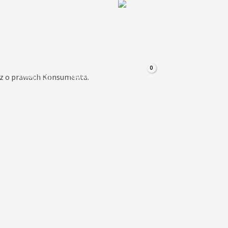
Sklep
a
Wesprzyj
Kontakt
raz o prawach Konsumenta.