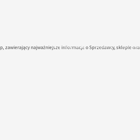
Strona Główna
O Żercy
Muzyk
p, zawierający najważniejsze informacje o Sprzedawcy, sklepie o