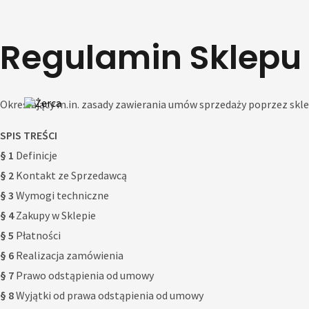
Skip
to
Regulamin Sklepu
content
Określający m.in. zasady zawierania umów sprzedaży poprzez skle
SPIS TREŚCI
§ 1
Definicje
§ 2
Kontakt ze Sprzedawcą
§ 3
Wymogi techniczne
§ 4
Zakupy w Sklepie
§ 5
Płatności
§ 6
Realizacja zamówienia
§ 7
Prawo odstąpienia od umowy
§ 8
Wyjątki od prawa odstąpienia od umowy