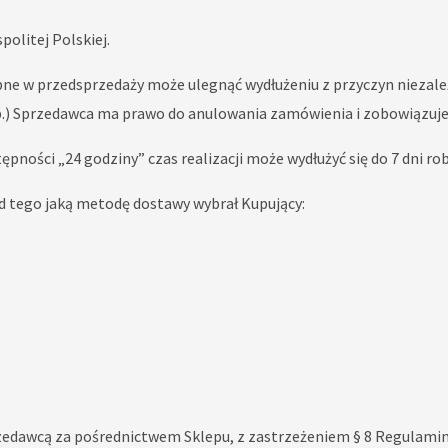
olitej Polskiej.
pne w przedsprzedaży może ulegnąć wydłużeniu z przyczyn niezal
.) Sprzedawca ma prawo do anulowania zamówienia i zobowiązuje 
pności „24 godziny” czas realizacji może wydłużyć się do 7 dni ro
d tego jaką metodę dostawy wybrał Kupujący:
awcą za pośrednictwem Sklepu, z zastrzeżeniem § 8 Regulaminu, 