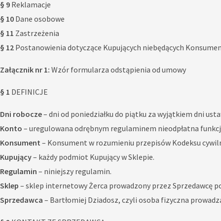
§ 9
Reklamacje
§ 10
Dane osobowe
§ 11
Zastrzeżenia
§ 12
Postanowienia dotyczące Kupujących niebędących Konsume
Załącznik nr 1:
Wzór formularza odstąpienia od umowy
§ 1
DEFINICJE
Dni robocze
– dni od poniedziałku do piątku za wyjątkiem dni us
Konto
– uregulowana odrębnym regulaminem nieodpłatna funkcja S
Konsument
– Konsument w rozumieniu przepisów Kodeksu cywil
Kupujący
– każdy podmiot Kupujący w Sklepie.
Regulamin
– niniejszy regulamin.
Sklep
– sklep internetowy Żerca prowadzony przez Sprzedawcę 
Sprzedawca
– Bartłomiej Dziadosz, czyli osoba fizyczna prowad