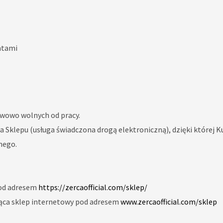
ntami
tawowo wolnych od pracy.
klepu (usługa świadczona drogą elektroniczną), dzięki której Ku
nego.
pod adresem
https://zercaofficial.com/sklep/
ząca sklep internetowy pod adresem
www.zercaofficial.com/sklep